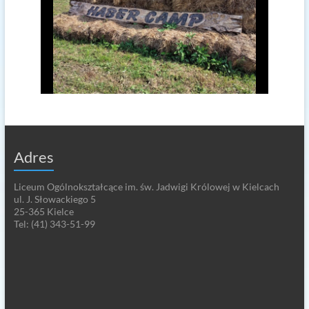
Adres
Liceum Ogólnokształcące im. św. Jadwigi Królowej w Kielcach
ul. J. Słowackiego 5
25-365 Kielce
Tel: (41) 343-51-99