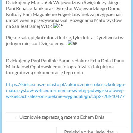
Dziękujemy Marszałek Województwa Świętokrzyskiego
Pani Renacie Janik oraz Dyrektor Wojewódzkiego Domu
Kultury Pani Magdalenie Fogiel-Litwinek za przyjęcie nas i
umożliwienie przeżywania Gali Pożegnania Maturzystów
na Sali Teatralnej WDK
Piękne sala, piękni młodzi ludzie, tyle dobra i życzliwości w
jednym miejscu. Dziękujemy…
Dziękujemy Pani Paulinie Baran redaktor Echa Dnia i Panu
Mikołajowi Opatowskiemu fotografowi za tak piękną
fotograficzną dokumentację tego dnia.
https://kielce.naszemiasto.pl/zakonczenie-roku-szkolnego-
maturzystow-w-liceum-imienia-swietej-jadwigi-krolowej-
w-kielcach-alez-oni-pieknie-wygladali/gh/c5p2-28940477
←
Uczniowie zapraszają razem z Echem Dnia
Prelekcja o św. Jadwidze
→